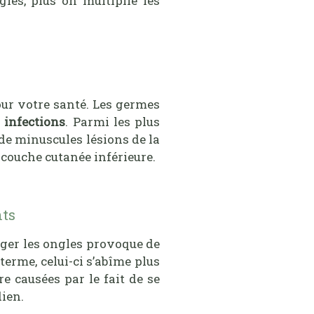
les, plus on multiplie les
our votre santé. Les germes
 infections
. Parmi les plus
 de minuscules lésions de la
 couche cutanée inférieure.
nts
onger les ongles provoque de
terme, celui-ci s’abîme plus
re causées par le fait de se
dien.