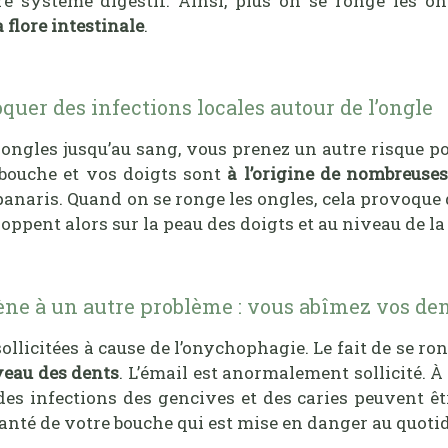
e système digestif. Ainsi, plus on se ronge les ong
 flore intestinale
.
uer des infections locales autour de l’ongle
 ongles jusqu’au sang, vous prenez un autre risque p
bouche et vos doigts sont
à l’origine de nombreuses
 panaris. Quand on se ronge les ongles, cela provoque
loppent alors sur la peau des doigts et au niveau de la
ène à un autre problème : vous abîmez vos de
ollicitées à cause de l’onychophagie. Le fait de se r
veau des dents
. L’émail est anormalement sollicité. À 
 des infections des gencives et des caries peuvent êt
 santé de votre bouche qui est mise en danger au quoti