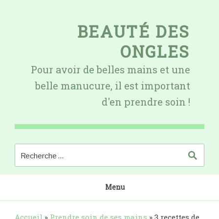
Skip
to
BEAUTÉ DES
content
ONGLES
Pour avoir de belles mains et une
belle manucure, il est important
d'en prendre soin !
Menu
Accueil
»
Prendre soin de ses mains
»
3 recettes de